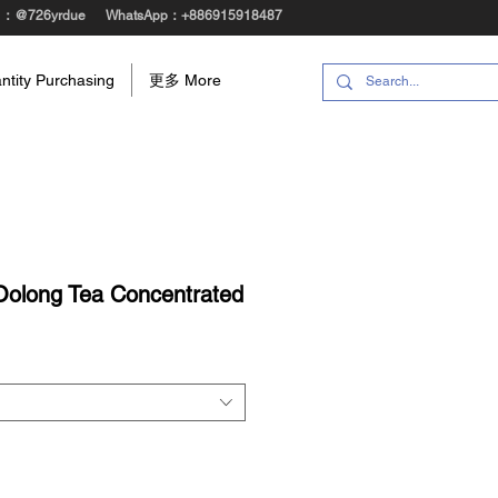
@：@726yrdue
WhatsApp：+886915918487
ity Purchasing
更多 More
ng Tea Concentrated