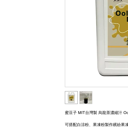
蜜豆子 MIT台灣製 烏龍茶濃縮汁 Oolong 
可搭配白涼粉、果凍粉製作繽紛果