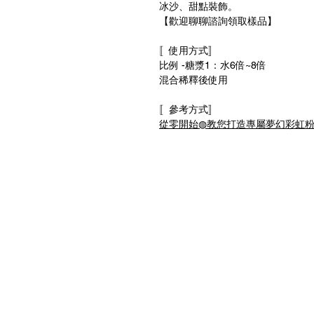
冰沙、甜點裝飾。
【歡迎聊聊諮詢領取樣品】
〚使用方式〛
比例 -糖漿1：水6倍~8倍
混合稀釋後使用
〚參考方式〛
從零開始◍教您打造專屬夢幻彩虹粉