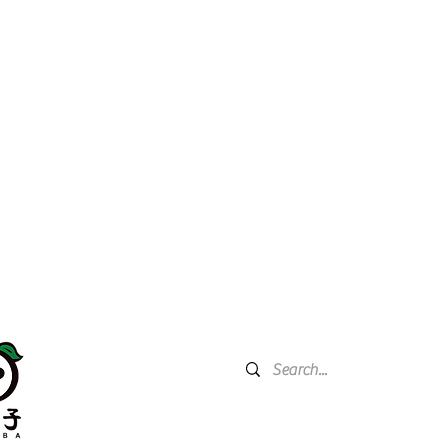
關於我們 About Us
產品資訊Product Information
508台灣省彰化縣和美鎮德南路2
代工服務 OEM
營業時間：周一至周五 09：00 - 