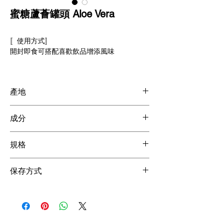
蜜糖蘆薈罐頭 Aloe Vera
〚使用方式〛
開封即食可搭配喜歡飲品增添風味
產地
泰國製造
成分
通過SGS檢驗，美國FDA認證，符合食用規範
※本產品無添加防腐劑
規格
※警語 : 孕婦忌食
固形量約 7成
保存方式
3.1KG * 6 Cans
未拆封可常溫(須放置陰涼處)
565G * 24 Cans
開封後可密封冷藏約 3-5天
每次使用請以乾淨無水分湯匙挖取
並請盡快食用完畢