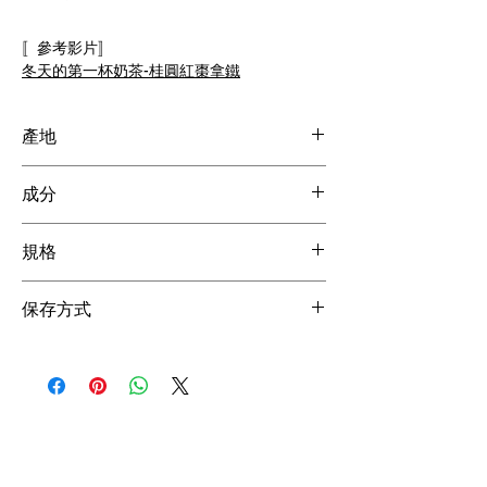
〚參考影片〛
冬天的第一杯奶茶-桂圓紅棗拿鐵
產地
成分
茶葉
規格
歡迎私訊聊聊
保存方式
常溫陰涼處