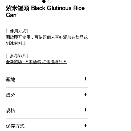
紫米罐頭 Black Glutinous Rice
Can
〚使用方式〛
開罐即可食用，可依照個人喜好添加在飲品或
剉冰材料上
〚參考影片〛
全新體驗~🍷零酒精 紅酒濃縮汁🍷
產地
台灣製造
成分
通過SGS檢驗，美國FDA認證，符合食用規範
※本產品無添加防腐劑
規格
※過敏原：廠房其設備和管線有處理花生、含
麩質之穀物
900G * 15 Cans
※罐頭類內附的蓋子為「防碰撞使用」，出貨
保存方式
3KG * 6 Cans
時不一定有