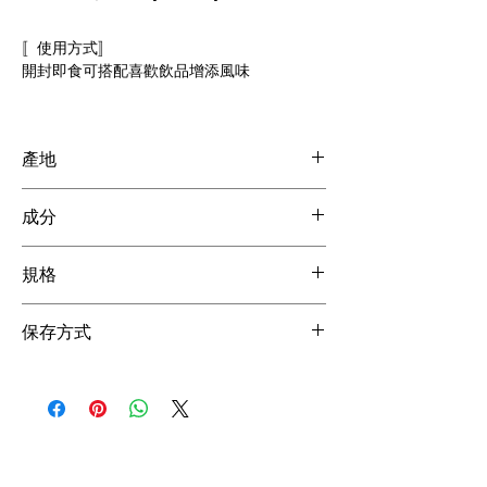
〚使用方式〛
開封即食可搭配喜歡飲品增添風味
產地
中國製造
成分
通過SGS檢驗，美國FDA認證，符合食用規範
※本產品無添加防腐劑
規格
固形量約 7成
保存方式
850G * 12 Cans
未拆封可常溫(須放置陰涼處)
開封後可密封冷藏約 3-5天
冷凍保存可存放 7~10天
每次使用請以乾淨無水分湯匙挖取
並請盡快食用完畢