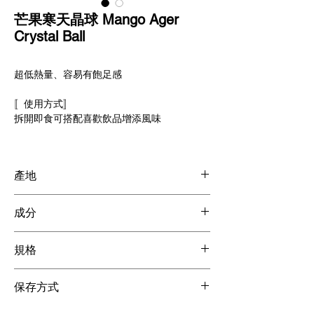
芒果寒天晶球 Mango Ager
Crystal Ball
超低熱量、容易有飽足感
〚使用方式〛
拆開即食可搭配喜歡飲品增添風味
產地
台灣製造，通過SGS檢驗，美國FDA認證，符
成分
合食用規範
※蒟蒻粉是由魔芋製成，經由削皮、切片、研
規格
磨成粉，製作過程中會使用大量的水過濾，有
時會殘留些許蒟蒻外皮屬正常現象，不影響口
固液比約 7:3
感請放心食用
保存方式
1KG * 18 Bags
※因有添加檸檬酸，微酸為正常現象
2KG * 6 Bags
未拆封可常溫(須放置陰涼處)