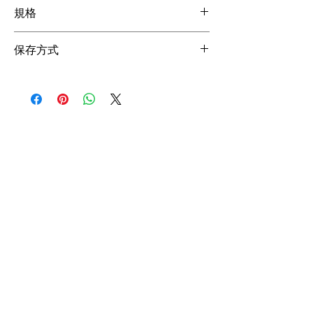
台灣製造，通過SGS檢驗，美國FDA認證，符
規格
合食用規範
2.5KG * 6 Cans
保存方式
5KG * 4 Cans
常溫保存
請避免放置高溫潮濕或太陽直射處