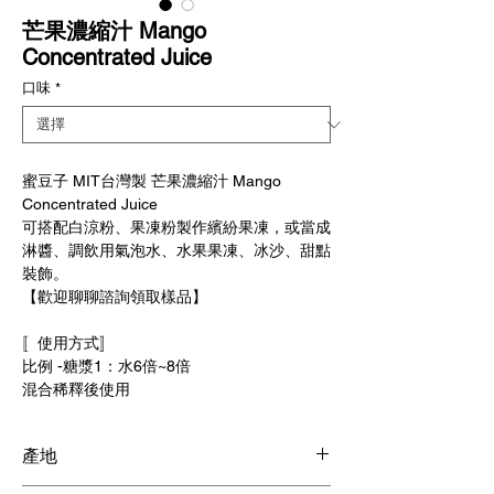
芒果濃縮汁 Mango
Concentrated Juice
口味
*
蜜豆子 MIT台灣製 芒果濃縮汁 Mango
Concentrated Juice
可搭配白涼粉、果凍粉製作繽紛果凍，或當成
淋醬、調飲用氣泡水、水果果凍、冰沙、甜點
裝飾。
【歡迎聊聊諮詢領取樣品】
〚使用方式〛
比例 -糖漿1：水6倍~8倍
混合稀釋後使用
產地