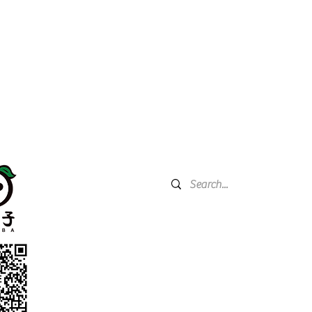
關於我們 About Us
產品資訊Product Information
508台灣省彰化縣和美鎮德南路2
代工服務 OEM
營業時間：周一至周五 09：00 - 
小量購買處 Small-Quantity Purchasing
休息時間：中午12：00 - 13：00
​例假日及國定假日公休
食譜建議 Recipe Suggestions
最新文章 Latest Articles
常見問題 FAQ