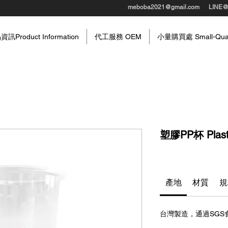
meboba2021@gmail.com
LINE
訊Product Information
代工服務 OEM
小量購買處 Small-Quant
塑膠PP杯 Plast
產地
材質
規
台灣製造，通過SGS