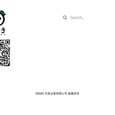
關於我們 About Us
產品資訊Product Information
508台灣省彰化縣和美鎮德南路2
代工服務 OEM
營業時間：周一至周五 09：00 - 
小量購買處 Small-Quantity Purchasing
休息時間：中午12：00 - 13：00
​例假日及國定假日公休
食譜建議 Recipe Suggestions
最新文章 Latest Articles
常見問題 FAQ
Tel：+886 901-205226
Maill：
meboba2021@gmail.com
LINE@：@726yrdue
WhatsApp：+886915918487
©2024 天渠企業有限公司 版權所有