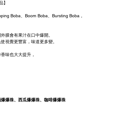
品】
Boba、Boom Boba、Bursting Boba，
開外膜會有果汁在口中爆開。
以使視覺更豐富，味道更多變。
時香味也大大提升，
酒爆爆珠、西瓜爆爆珠、咖啡爆爆珠