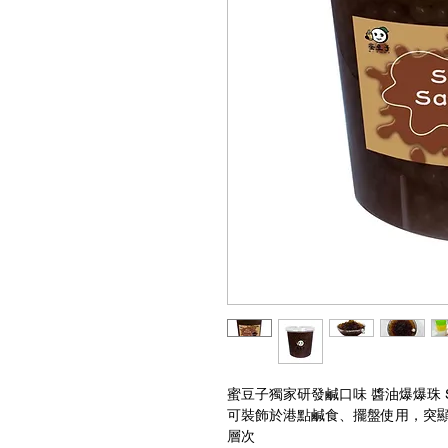
蜜豆子獨家研發鹹口味 醬油爆爆珠 Soy S
可裝飾於港點鹹食、擺盤使用，突
層次