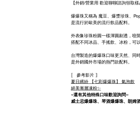
【外銷/營業用 歡迎聊聊諮詢領取樣
爆爆珠又稱為 魔豆、爆漿珍珠、Popping 
是流行於歐美的流行飲品配料。
外表像珍珠粉圓一樣渾圓剔透，咬
搭配不同冰品、手搖飲、冰粉，可
台灣製造的爆爆珠口味更天然、同
是外銷國外市場的熱門款配料。
〚 參考影片 ⟧
夏日繽紛 【七彩爆爆珠】 氣泡飲
絕美漸層凍粉✨
~還有其他特殊口味歡迎詢問~
威士忌爆爆珠、琴酒爆爆珠、朗姆